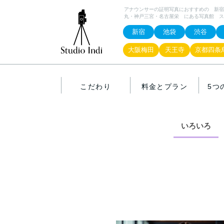
アナウンサーの証明写真におすすめの 新宿
丸・神戸三宮・名古屋栄 にある写真館 ス
新宿
池袋
渋谷
大阪梅田
天王寺
京都四条
こだわり
料金とプラン
5つ
いろいろ