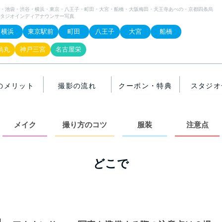
・池袋・渋谷・横浜・東京・八王子・町田・大宮・船橋・大阪梅田・天王寺あべの・京都四条烏
タジオインディアナウンサー写真
横浜
東京駅前
町田
八王子
大宮
船橋
烏丸
神戸三宮
名古屋栄
のメリット
撮影の流れ
クーポン・特典
スタジオ
メイク
撮り方のコツ
服装
注意点
どこで