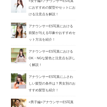
<女子編>アナウンサーES写真
におすすめの髪型やセットにお
ける注意点を解説！
アナウンサーES写真における
前髪が与える印象やおすすめセ
ット方法を紹介！
アナウンサーES写真における
OK・NGな髪色と注意点を詳し
く解説！
アナウンサーES写真にふさわ
しい髪型の条件は？男女別のお
すすめ髪型も紹介！
<男子編>アナウンサーES写真