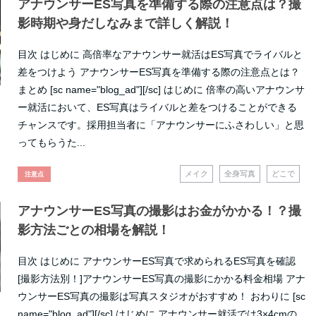
アナウンサーES写真を準備する際の注意点は？撮
影時期や身だしなみまで詳しく解説！
目次 はじめに 高倍率なアナウンサー就活はES写真でライバルと
差をつけよう アナウンサーES写真を準備する際の注意点とは？
まとめ [sc name="blog_ad"][/sc] はじめに 倍率の高いアナウンサ
ー就活において、ES写真はライバルと差をつけることができる
チャンスです。採用担当者に「アナウンサーにふさわしい」と思
ってもらうた...
メイク
全身写真
どこで
注意点
アナウンサーES写真の撮影はお金がかかる！？撮
影方法ごとの相場を解説！
目次 はじめに アナウンサーES写真で求められるES写真を確認
[撮影方法別！]アナウンサーES写真の撮影にかかる料金相場 アナ
ウンサーES写真の撮影は写真スタジオがおすすめ！ おわりに [sc
name="blog_ad"][/sc] はじめに アナウンサー就活では3×4cmの