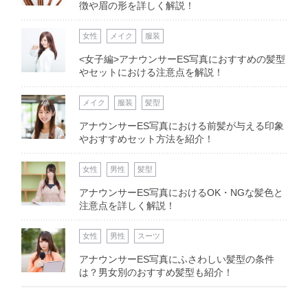
徴や眉の形を詳しく解説！
女性
メイク
服装
<女子編>アナウンサーES写真におすすめの髪型
やセットにおける注意点を解説！
メイク
服装
髪型
アナウンサーES写真における前髪が与える印象
やおすすめセット方法を紹介！
女性
男性
髪型
アナウンサーES写真におけるOK・NGな髪色と
注意点を詳しく解説！
女性
男性
スーツ
アナウンサーES写真にふさわしい髪型の条件
は？男女別のおすすめ髪型も紹介！