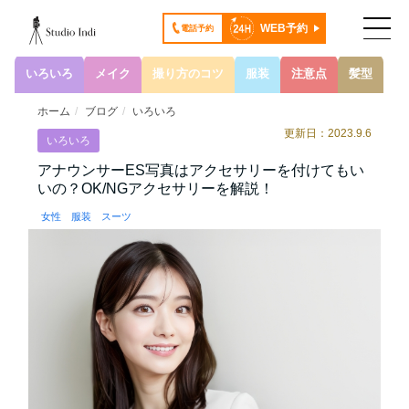
WEB予約
電話予約
いろいろ
メイク
撮り方のコツ
服装
注意点
髪型
ホーム
ブログ
いろいろ
更新日：2023.9.6
いろいろ
アナウンサーES写真はアクセサリーを付けてもい
いの？OK/NGアクセサリーを解説！
女性
服装
スーツ