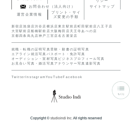
リシー
お問合わせ（法人向け）
サイトマップ
プリント・サイ
運営企業情報
ズ変更の手順
新宿店
池袋店
渋谷店
横浜店
東京駅前店
町田駅前店
八王子店
大宮駅前店
船橋駅前店
大阪梅田店
天王寺あべの店
京都四条烏丸店
神戸三宮店
名古屋栄店
就職・転職の証明写真
受験・願書の証明写真
エアライン就活写真
パスポート・免許写真
オーディション・宣材写真
ビジネスプロフィール写真
お見合い写真・婚活写真
アナウンサー写真
遺影写真
Twitter
Instagram
YouTube
Facebook
Copyright ©
studioindi Inc.
All rights reserved