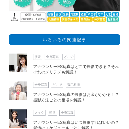
いろいろの関連記事
服装
全身写真
どこで
アナウンサーES写真はどこで撮影できる？それ
ぞれのメリデメも解説！
全身写真
どこで
費用相場
アナウンサーES写真の撮影はお金がかかる！？
撮影方法ごとの相場を解説！
メイク
髪型
全身写真
アナウンサーES写真はいつ撮影すればいいの？
就活のスケジュールごとに解説！