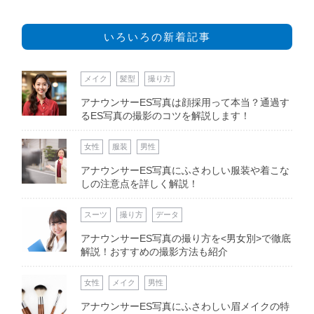
いろいろの新着記事
メイク
髪型
撮り方
アナウンサーES写真は顔採用って本当？通過す
るES写真の撮影のコツを解説します！
女性
服装
男性
アナウンサーES写真にふさわしい服装や着こな
しの注意点を詳しく解説！
スーツ
撮り方
データ
アナウンサーES写真の撮り方を<男女別>で徹底
解説！おすすめの撮影方法も紹介
女性
メイク
男性
アナウンサーES写真にふさわしい眉メイクの特