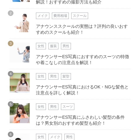
解説！おすすめの撮影方法も紹介
2
メイク
費用相場
スクール
アナウンススクールの実態は？評判の良いおす
すめのスクールも紹介！
3
女性
服装
男性
アナウンサーES写真におすすめのスーツの特徴
や着こなしの注意点を解説！
4
女性
男性
髪型
アナウンサーES写真におけるOK・NGな髪色と
注意点を詳しく解説！
5
女性
男性
スーツ
アナウンサーES写真にふさわしい髪型の条件
は？男女別のおすすめ髪型も紹介！
6
女性
メイク
男性