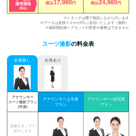
17,980
24,980
税込
円
税込
円
適用価格
（税込）
※レタッチは隣で相談しながら行います
※データは直接スマホやPCに送信いたします（無料）
※撮影開始後ヘアセットの変更や修整はできません
スーツ撮影
の料金表
全身無し
全身あり
アナウンサー
アナウンサー上半身
アナウンサー+顔写真
スーツ撮影プラン
プラン
プラン
(半身)
画像をタップで
拡大します