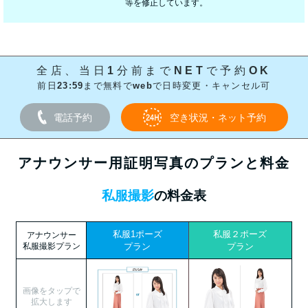
等を修正しています。
全店、当日1分前までNETで予約OK
前日23:59まで無料でwebで日時変更・キャンセル可
電話予約
空き状況・ネット予約
アナウンサー用証明写真のプランと料金
私服撮影
の料金表
私服1ポーズ
私服２ポーズ
アナウンサー
私服撮影プラン
プラン
プラン
画像をタップで
拡大します