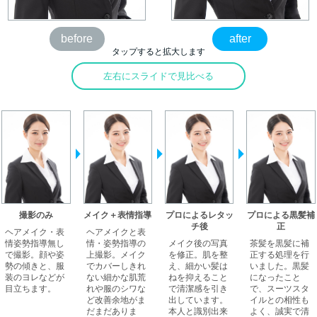
before
after
タップすると拡大します
左右にスライドで見比べる
撮影のみ
メイク＋表情指導
プロによるレタッ
プロによる黒髪補
チ後
正
ヘアメイク・表
ヘアメイクと表
情姿勢指導無し
情・姿勢指導の
メイク後の写真
茶髪を黒髪に補
で撮影。顔や姿
上撮影。メイク
を修正。肌を整
正する処理を行
勢の傾きと、服
でカバーしきれ
え、細かい髪は
いました。黒髪
装のヨレなどが
ない細かな肌荒
ねを抑えること
になったこと
目立ちます。
れや服のシワな
で清潔感を引き
で、スーツスタ
ど改善余地がま
出しています。
イルとの相性も
だまだありま
本人と識別出来
よく、誠実で清