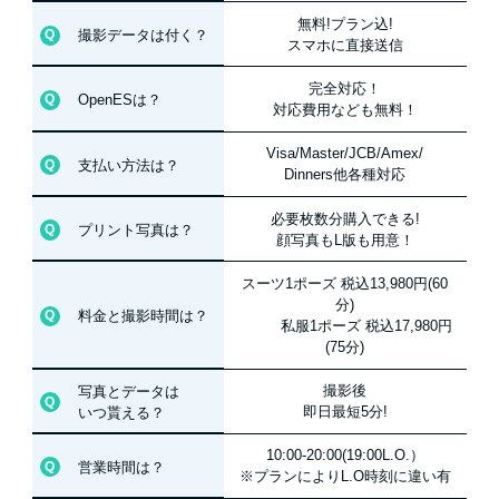
無料!プラン込!
撮影データは付く？
スマホに直接送信
完全対応！
OpenESは？
対応費用なども無料！
Visa/Master/JCB/Amex/
支払い方法は？
Dinners他各種対応
必要枚数分購入できる!
プリント写真は？
顔写真もL版も用意！
スーツ1ポーズ 税込13,980円(60
分)
料金と撮影時間は？
私服1ポーズ 税込17,980円
(75分)
撮影後
写真とデータは
即日最短5分!
いつ貰える？
10:00-20:00(19:00L.O.）
営業時間は？
※プランによりL.O時刻に違い有