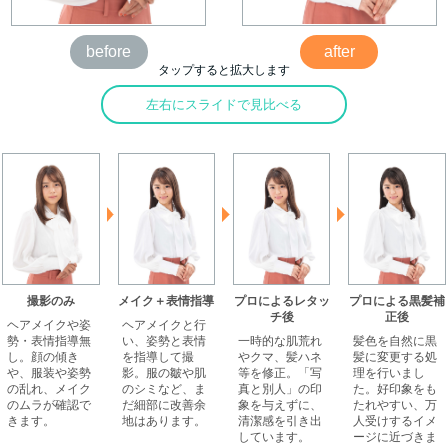
before
after
タップすると拡大します
左右にスライドで見比べる
撮影のみ
メイク＋表情指導
プロによるレタッ
プロによる黒髪補
チ後
正後
ヘアメイクや姿
ヘアメイクと行
勢・表情指導無
い、姿勢と表情
一時的な肌荒れ
髪色を自然に黒
し。顔の傾き
を指導して撮
やクマ、髪ハネ
髪に変更する処
や、服装や姿勢
影。服の皺や肌
等を修正。「写
理を行いまし
の乱れ、メイク
のシミなど、ま
真と別人」の印
た。好印象をも
のムラが確認で
だ細部に改善余
象を与えずに、
たれやすい、万
きます。
地はあります。
清潔感を引き出
人受けするイメ
しています。
ージに近づきま