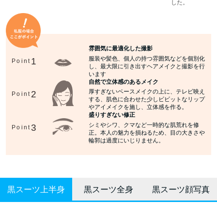
した。
雰囲気に最適化した撮影
服装や髪色、個人の持つ雰囲気などを個別化
1
Point
し、最大限に引き出すヘアメイクと撮影を行
います
自然で立体感のあるメイク
厚すぎないベースメイクの上に、テレビ映え
2
Point
する、肌色に合わせた少しビビットなリップ
やアイメイクを施し、立体感を作る。
盛りすぎない修正
シミやシワ、クマなど一時的な肌荒れを修
3
Point
正。本人の魅力を損ねるため、目の大きさや
輪郭は過度にいじりません。
黒スーツ上半身
黒スーツ全身
黒スーツ顔写真