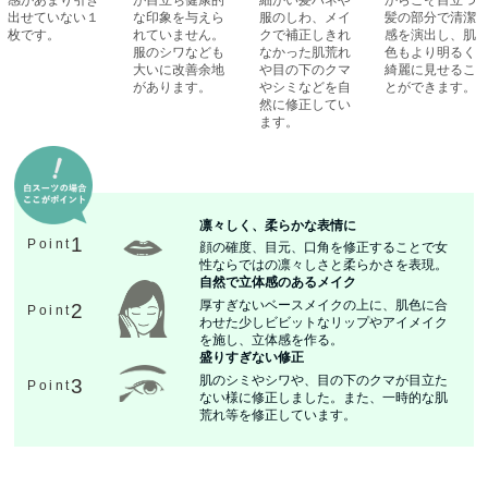
出せていない１
な印象を与えら
服のしわ、メイ
髪の部分で清潔
枚です。
れていません。
クで補正しきれ
感を演出し、肌
服のシワなども
なかった肌荒れ
色もより明るく
大いに改善余地
や目の下のクマ
綺麗に見せるこ
があります。
やシミなどを自
とができます。
然に修正してい
ます。
凛々しく、柔らかな表情に
1
Point
顔の確度、目元、口角を修正することで女
性ならではの凛々しさと柔らかさを表現。
自然で立体感のあるメイク
厚すぎないベースメイクの上に、肌色に合
2
Point
わせた少しビビットなリップやアイメイク
を施し、立体感を作る。
盛りすぎない修正
肌のシミやシワや、目の下のクマが目立た
3
Point
ない様に修正しました。また、一時的な肌
荒れ等を修正しています。