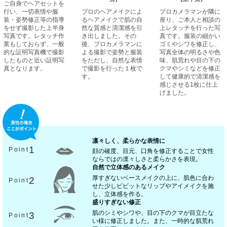
ご自身でヘアセットを
行い、一切表情や服
プロのヘアメイクによ
プロカメラマンが隣に
装・姿勢修正等の指導
るヘアメイクで肌の自
座り、ご本人と相談の
をせず撮影した上半身
然な質感と清潔感を引
上レタッチを行った写
写真です。レタッチ作
き出しました。その
真です。服装の細かい
業もしておらず、一般
後、プロカメラマンに
ゴミやシワを修正し、
的な証明写真機で撮影
よる撮影で姿勢と服装
写真全体の明るさや色
したものと近い証明写
をただし、自然な表情
味、肌荒れや目の下の
真となります。
で撮影を行った１枚で
クマやシミなどを修正
す。
して健康的で清潔感を
感じさせる1枚に仕上
げました。
凛々しく、柔らかな表情に
1
Point
顔の確度、目元、口角を修正することで女性
ならではの凛々しさと柔らかさを表現。
自然で立体感のあるメイク
厚すぎないベースメイクの上に、肌色に合わ
2
Point
せた少しビビットなリップやアイメイクを施
し、立体感を作る。
盛りすぎない修正
肌のシミやシワや、目の下のクマが目立たな
3
Point
い様に修正しました。また、一時的な肌荒れ