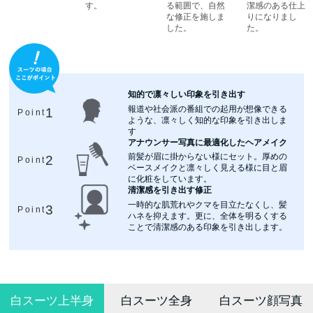
す。
る範囲で、自然
潔感のある仕上
な修正を施しま
りになりまし
した。
た。
知的で凛々しい印象を引き出す
報道や社会派の番組での起用が想像できる
1
Point
ような、凛々しく知的な印象を引き出しま
す
アナウンサー写真に最適化したヘアメイク
前髪が眉に掛からない様にセット。厚めの
2
Point
ベースメイクと凛々しく見える様に目と眉
に化粧をしています。
清潔感を引き出す修正
一時的な肌荒れやクマを目立たなくし、髪
3
Point
ハネを抑えます。更に、全体を明るくする
ことで清潔感のある印象を引き出します。
白スーツ上半身
白スーツ全身
白スーツ顔写真