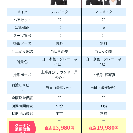
メイク
フルメイク
フルメイク
ヘアセット
◯
◯
写真修正
◯
○
スーツ貸出
◯
◯
撮影データ
無料
無料
仕上がり確認
当日その場
当日その場
白・水色・グレー・ネ
白・水色・グレー・ネ
背景色
イビー
イビー
上半身(アナウンサー用
撮影ポーズ
上半身+顔写真
のみ)
お渡しスピー
当日（最短5分）
当日（最短5分）
ド
全額返金保証
◯
◯
所要時間目安
60分
90分
私服での撮影
不可
不可
クーポン
13,980
19,980
税込
円
税込
円
適用価格