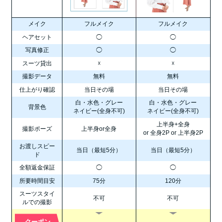
メイク
フルメイク
フルメイク
ヘアセット
◯
◯
写真修正
◯
◯
スーツ貸出
☓
☓
撮影データ
無料
無料
仕上がり確認
当日その場
当日その場
白・水色・グレー
白・水色・グレー
背景色
ネイビー(全身不可)
ネイビー(全身不可)
上半身+全身
撮影ポーズ
上半身or全身
or 全身2P or 上半身2P
お渡しスピー
当日（最短5分）
当日（最短5分）
ド
全額返金保証
◯
◯
所要時間目安
75分
120分
スーツスタイ
不可
不可
ルでの撮影
クーポン