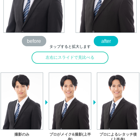
before
after
タップすると拡大します
左右にスライドで見比べる
撮影のみ
プロがメイク&撮影(上半
プロによるレタッチ後
身)
(上半身)