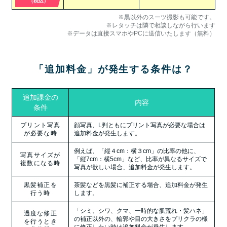
（税込）
※黒以外のスーツ撮影も可能です。
※レタッチは隣で相談しながら行います
※データは直接スマホやPCに送信いたします（無料）
「追加料金」が発生する条件は？
追加課金の
内容
条件
プリント写真
顔写真、L判ともにプリント写真が必要な場合は
が必要な時
追加料金が発生します。
例えば、「縦４cm：横３cm」の比率の他に、
写真サイズが
「縦7cm：横5cm」など、比率が異なるサイズで
複数になる時
写真が欲しい場合、追加料金が発生します。
黒髪補正を
茶髪などを黒髪に補正する場合、追加料金が発生
行う時
します。
「シミ、シワ、クマ、一時的な肌荒れ・髪ハネ」
過度な修正
の補正以外の、輪郭や目の大きさをプリクラの様
を行うとき