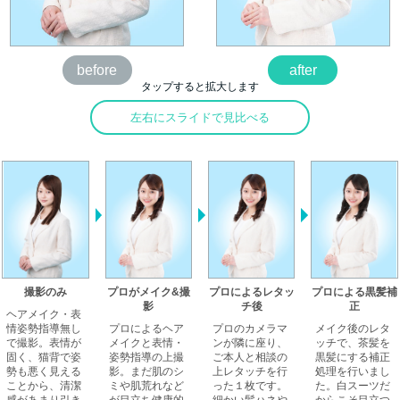
before
after
タップすると拡大します
左右にスライドで見比べる
撮影のみ
プロがメイク&撮
プロによるレタッ
プロによる黒髪補
影
チ後
正
ヘアメイク・表
情姿勢指導無し
プロによるヘア
プロのカメラマ
メイク後のレタ
で撮影。表情が
メイクと表情・
ンが隣に座り、
ッチで、茶髪を
固く、猫背で姿
姿勢指導の上撮
ご本人と相談の
黒髪にする補正
勢も悪く見える
影。まだ肌のシ
上レタッチを行
処理を行いまし
ことから、清潔
ミや肌荒れなど
った１枚です。
た。白スーツだ
感があまり引き
が目立ち健康的
細かい髪ハネや
からこそ目立つ