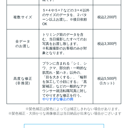
５×４や５×７などの３×４以外
のサイズのデータを、２パタ
複数サイズ
税込2,200円
ーン以上お渡し。※後日依頼
OK
トリミング前のデータを含
む、当日撮影したすべてのお
全データ
写真をお渡し致します。
税込3,300円
のお渡し
※私服撮影のお客様のみが対
象となります。
プランに含まれる「シミ、シ
ワ、クマ、部分的・一時的な
肌荒れ・髪ハネ」以外の、
「目を大きくする」、「輪郭
高度な修正
税込5,500円
を加工して小顔にする」「黒
(非推奨)
(1カット)
髪補正」などの一般的なアナ
ウンサー就活転職写真に対し
てやりすぎな修正を行う。
やりすぎな修正の例
※髪色補正は髪色によっては補正しきれない場合があります。
※髪色補正・大掛かりな画像修正は当日納品が出来ない場合がございます