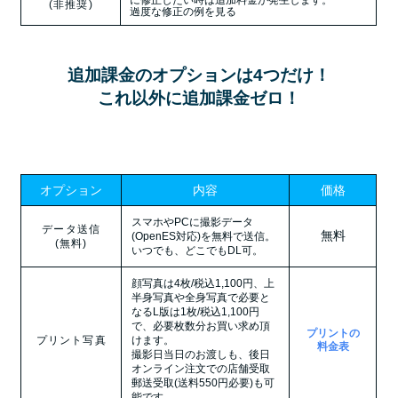
に修正したい時は追加料金が発生します。
(非推奨)
過度な修正の例を見る
追加課金のオプションは4つだけ！
これ以外に追加課金ゼロ！
オプション
内容
価格
スマホやPCに撮影データ
データ送信
無料
(OpenES対応)を無料で送信。
(無料)
いつでも、どこでもDL可。
顔写真は4枚/税込1,100円、上
半身写真や全身写真で必要と
なるL版は1枚/税込1,100円
で、必要枚数分お買い求め頂
プリントの
プリント写真
けます。
料金表
撮影日当日のお渡しも、後日
オンライン注文での店舗受取
郵送受取(送料550円必要)も可
能です。